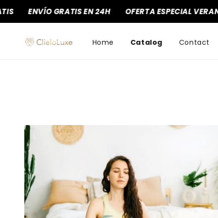
Ir
S
ENVÍO GRATIS EN 24H
OFERTA ESPECIAL VERANO
directamente
al contenido
Home
Catalog
Contact