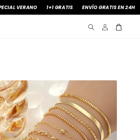
IAL VERANO
1+1 GRATIS
ENVÍO GRATIS EN 24H
O
Iniciar
Carrito
sesión